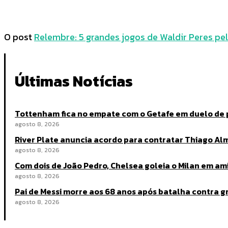
O post
Relembre: 5 grandes jogos de Waldir Peres pe
Últimas Notícias
Tottenham fica no empate com o Getafe em duelo de
agosto 8, 2026
River Plate anuncia acordo para contratar Thiago A
agosto 8, 2026
Com dois de João Pedro, Chelsea goleia o Milan em a
agosto 8, 2026
Pai de Messi morre aos 68 anos após batalha contra 
agosto 8, 2026