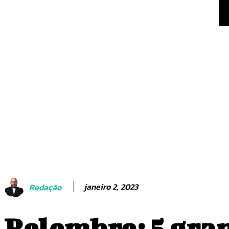
Santos x Athletico-PR: 
jogo pela 22ª rodada do
Estudo: ordem de nasci
risco de TDAH e autism
janeiro 2, 2023
Redação
Relembre: 5 gran