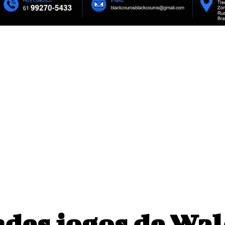
saiba onde assistir ao
Maior concurso mundial de cospl
 Brasileirão
Metrópoles Game Festival
mento pode influenciar
o
des jogos de Wal