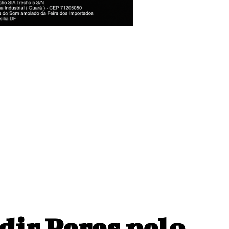
ay chega ao
dir Peres pelo