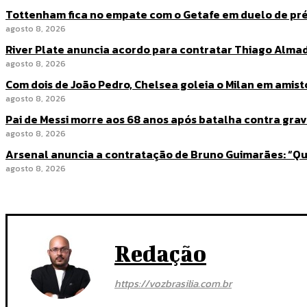
Tottenham fica no empate com o Getafe em duelo de p
agosto 8, 2026
River Plate anuncia acordo para contratar Thiago Alma
agosto 8, 2026
Com dois de João Pedro, Chelsea goleia o Milan em amis
agosto 8, 2026
Pai de Messi morre aos 68 anos após batalha contra gra
agosto 8, 2026
Arsenal anuncia a contratação de Bruno Guimarães: “Qu
agosto 8, 2026
Redação
https://vozbrasilia.com.br