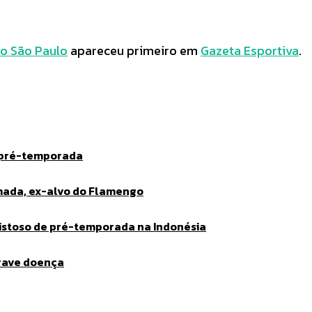
lo São Paulo
apareceu primeiro em
Gazeta Esportiva
.
 pré-temporada
lmada, ex-alvo do Flamengo
mistoso de pré-temporada na Indonésia
grave doença