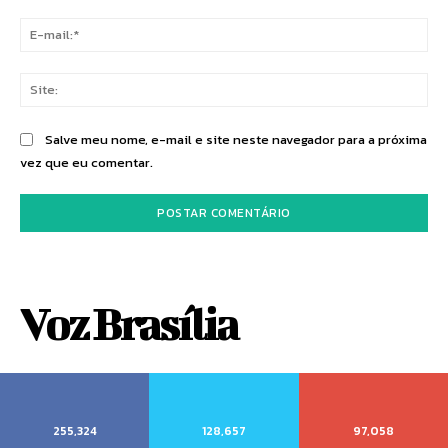
E-
mai
Sit
Salve meu nome, e-mail e site neste navegador para a próxima
vez que eu comentar.
Voz Brasília
255,324
128,657
97,058