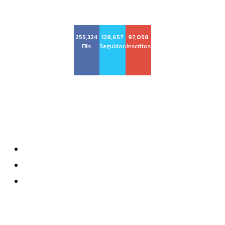
255,324
128,657
97,058
Fãs
Seguidores
Inscritos
Sobre nós
Quem Somos
Anuncie
Contatos
Mais recente