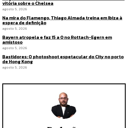
vitória sobre o Chelsea
agosto 5, 2026
Na mira do Flamengo, Thiago Almada treina em Ibiza à
espera de definição
agosto 5, 2026
Bayern atropela e faz 15 a 0 no Rottach-Egern em
amistoso
agosto 5, 2026
Bastidores: O photoshoot espetacular do City no porto
de Hong Kong
agosto 5, 2026