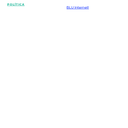
© Voz Brasília - Todos os direitos reservados.
POLÍTICA
Hospedado por
BLU Internet!