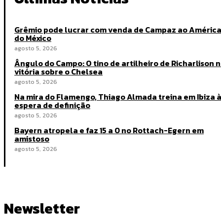
Grêmio pode lucrar com venda de Campaz ao Améric
do México
agosto 5, 2026
Ângulo do Campo: O tino de artilheiro de Richarlison 
vitória sobre o Chelsea
agosto 5, 2026
Na mira do Flamengo, Thiago Almada treina em Ibiza 
espera de definição
agosto 5, 2026
Bayern atropela e faz 15 a 0 no Rottach-Egern em
amistoso
agosto 5, 2026
Newsletter