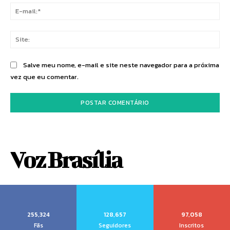
E-
mai
Sit
Salve meu nome, e-mail e site neste navegador para a próxima
vez que eu comentar.
Voz Brasília
255,324
128,657
97,058
Fãs
Seguidores
Inscritos