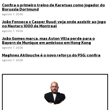
Confira o primeiro treino de Karetsas como jogador do
Borussia Dortmund
agosto 7, 2026
João Fonseca x Casper Ruud: veja onde assistir ao jogo
no Masters 1000 de Montreal
agosto 7, 2026
João Gomes marca, mas Aston Villa perde para o
Bayern de Munique em amistoso em Hong Kong
agosto 7, 2026
Maghnes Akliouche é o novo reforço do PSG; confira
agosto 7, 2026