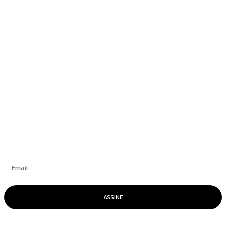
Newsedan Mercedes-Benz promove semana do
GLB 220 com condições exclusivas
Blogueiro condenado por atentado em
aeroporto de Brasília alega ser “vítima de
trama diabólica”
+
Se inscrever
ASSINE