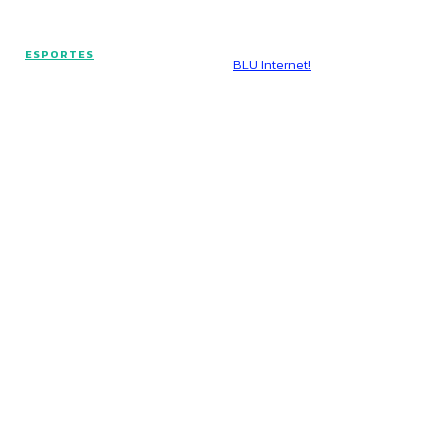
© Voz Brasília - Todos os direitos reservados.
ESPORTES
Hospedado por
BLU Internet!