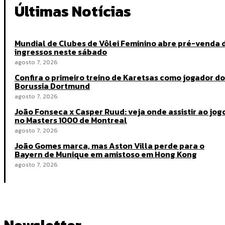
Últimas Notícias
Mundial de Clubes de Vôlei Feminino abre pré-venda 
ingressos neste sábado
agosto 7, 2026
Confira o primeiro treino de Karetsas como jogador do
Borussia Dortmund
agosto 7, 2026
João Fonseca x Casper Ruud: veja onde assistir ao jog
no Masters 1000 de Montreal
agosto 7, 2026
João Gomes marca, mas Aston Villa perde para o
Bayern de Munique em amistoso em Hong Kong
agosto 7, 2026