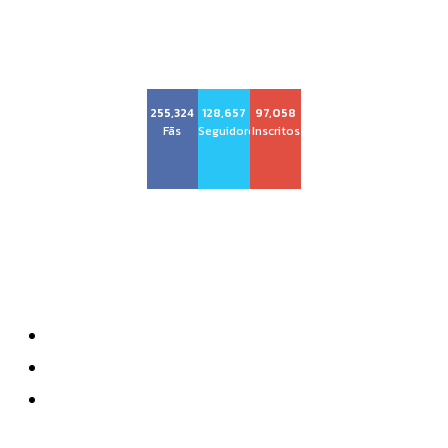
Voz Brasília
255,324
128,657
97,058
Fãs
Seguidores
Inscritos
Sobre nós
Quem Somos
Anuncie
Contatos