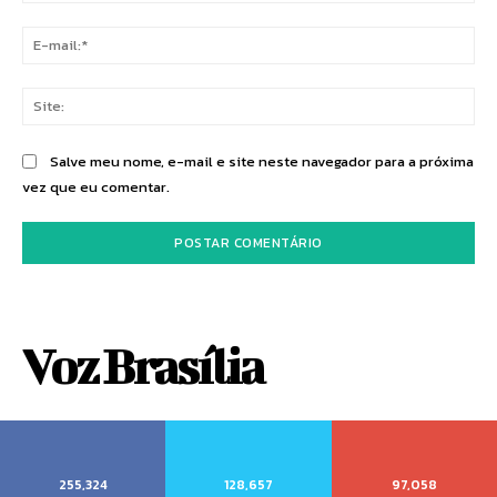
E-
mai
Sit
Salve meu nome, e-mail e site neste navegador para a próxima
vez que eu comentar.
Voz Brasília
255,324
128,657
97,058