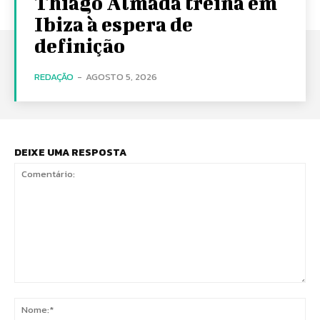
Thiago Almada treina em
Ibiza à espera de
definição
REDAÇÃO
-
AGOSTO 5, 2026
DEIXE UMA RESPOSTA
Comentário:
No