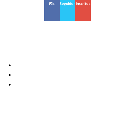
Fãs
Seguidores
Inscritos
Sobre nós
Quem Somos
Anuncie
Contatos
Mais recente
São Paulo anuncia zagueiro português do