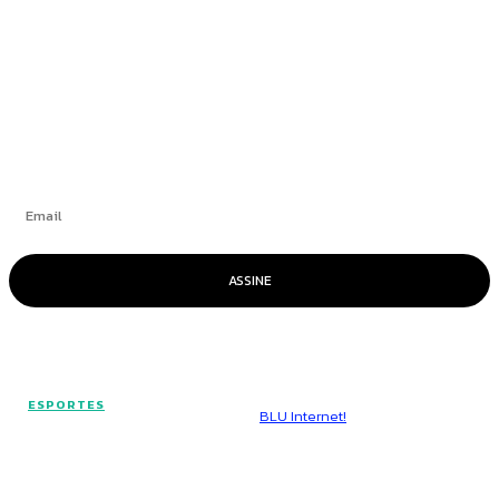
+
Se inscrever
ASSINE
© Voz Brasília - Todos os direitos reservados.
ESPORTES
Hospedado por
BLU Internet!