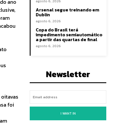
 do ano
agosto 6, 2026
lusive,
Arsenal segue treinando em
Dublin
veram
agosto 6, 2026
 acabou
Copa do Brasil terá
impedimento semiautomático
a partir das quartas de final
agosto 6, 2026
ato
eus
Newsletter
 oitavas
sa foi
I WANT IN
ram