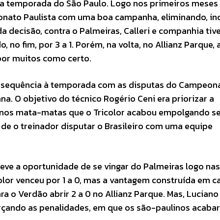
da a temporada do São Paulo. Logo nos primeiros meses
eonato Paulista com uma boa campanha, eliminando, inc
da decisão, contra o Palmeiras, Calleri e companhia ti
, no fim, por 3 a 1. Porém, na volta, no Allianz Parque,
por muitos como certo.
eu sequência à temporada com as disputas do Campeon
na. O objetivo do técnico Rogério Ceni era priorizar a
 nos mata-matas que o Tricolor acabou empolgando s
 de o treinador disputar o Brasileiro com uma equipe
teve a oportunidade de se vingar do Palmeiras logo nas
color venceu por 1 a 0, mas a vantagem construída em ca
a o Verdão abrir 2 a 0 no Allianz Parque. Mas, Luciano
orçando as penalidades, em que os são-paulinos acaba