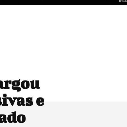
argou
ivas e
cado