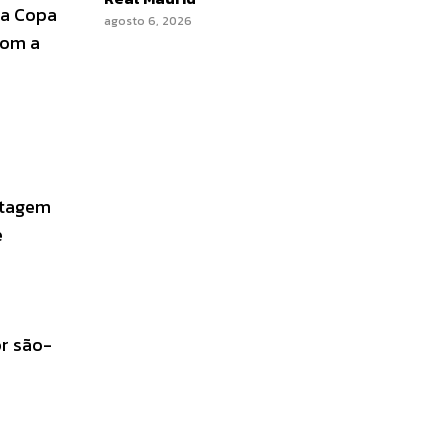
na Copa
agosto 6, 2026
com a
ntagem
e
or são-