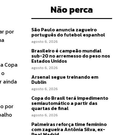
Não perca
São Paulo anuncia zagueiro
ar por
português do futebol espanhol
ha
agosto 6, 2026
Brasileiro é campeão mundial
sub-20 no arremesso do peso nos
Estados Unidos
 da Copa
agosto 6, 2026
 o
Arsenal segue treinando em
r ainda
Dublin
agosto 6, 2026
Copa do Brasil terá impedimento
semiautomático a partir das
do por
quartas de final
balho
agosto 6, 2026
Palmeiras reforça time feminino
com zagueira Antônia Silva, ex-
Real Madrid