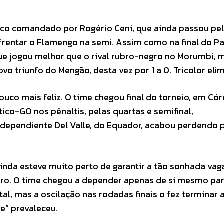
enco comandado por Rogério Ceni, que ainda passou pe
frentar o Flamengo na semi. Assim como na final do Pa
ue jogou melhor que o rival rubro-negro no Morumbi, 
vo triunfo do Mengão, desta vez por 1 a 0. Tricolor eli
uco mais feliz. O time chegou final do torneio, em Có
tico-GO nos pênaltis, pelas quartas e semifinal,
ndependiente Del Valle, do Equador, acabou perdendo p
inda esteve muito perto de garantir a tão sonhada vag
iro. O time chegou a depender apenas de si mesmo pa
tal, mas a oscilação nas rodadas finais o fez terminar 
e” prevaleceu.