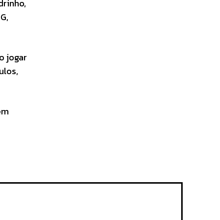
drinho,
G,
o jogar
ulos,
em