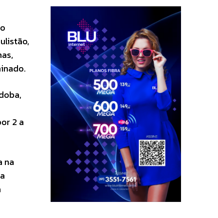
lo
ulistão,
mas,
minado.
rdoba,
or 2 a
a na
ra
a