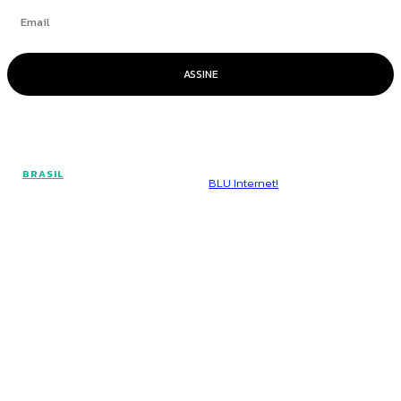
ASSINE
© Voz Brasília - Todos os direitos reservados.
BRASIL
Hospedado por
BLU Internet!