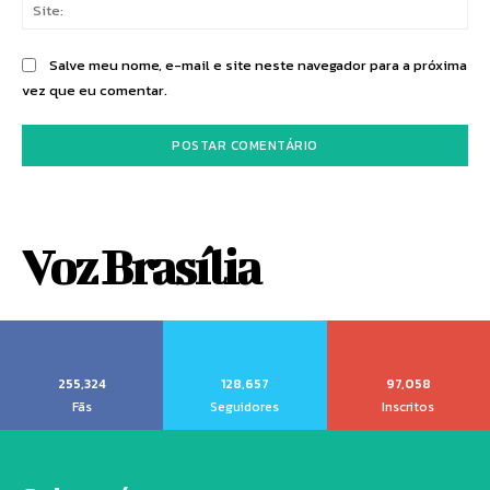
Sit
Salve meu nome, e-mail e site neste navegador para a próxima
vez que eu comentar.
Voz Brasília
255,324
128,657
97,058
Fãs
Seguidores
Inscritos