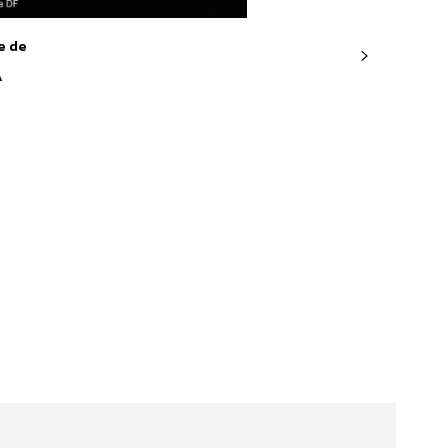
e de
A