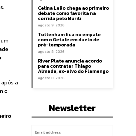
s.
Celina Leão chega ao primeiro
debate como favorita na
corrida pelo Buriti
agosto 9, 2026
Tottenham fica no empate
com o Getafe em duelo de
m um
pré-temporada
dade
agosto 8, 2026
o
River Plate anuncia acordo
para contratar Thiago
Almada, ex-alvo do Flamengo
agosto 8, 2026
 após a
om o
Newsletter
meiro