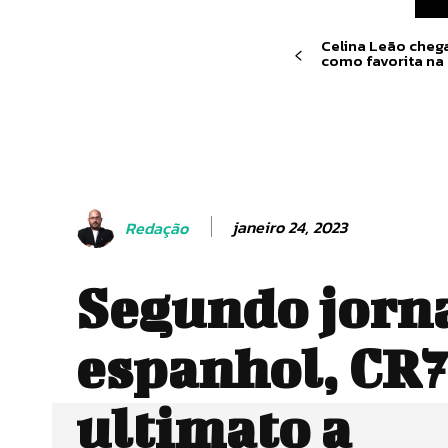
Celina Leão cheg
como favorita na 
janeiro 24, 2023
Redação
Segundo jorn
espanhol, CR7
ultimato a