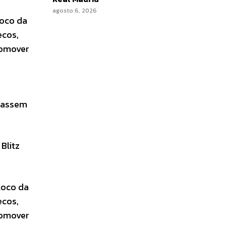
agosto 6, 2026
loco da
ecos,
romover
 passem
Blitz
loco da
ecos,
romover