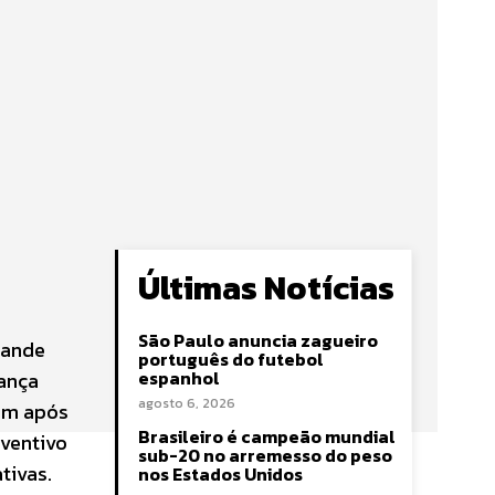
Últimas Notícias
São Paulo anuncia zagueiro
rande
português do futebol
espanhol
rança
agosto 6, 2026
iam após
Brasileiro é campeão mundial
eventivo
sub-20 no arremesso do peso
tivas.
nos Estados Unidos