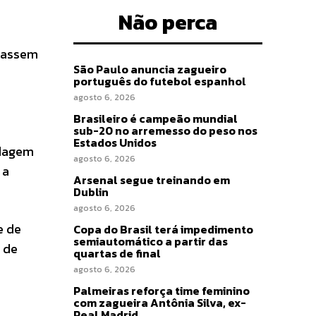
Não perca
 passem
São Paulo anuncia zagueiro
português do futebol espanhol
agosto 6, 2026
Brasileiro é campeão mundial
sub-20 no arremesso do peso nos
Estados Unidos
odagem
agosto 6, 2026
 a
Arsenal segue treinando em
Dublin
agosto 6, 2026
e de
Copa do Brasil terá impedimento
semiautomático a partir das
 de
quartas de final
agosto 6, 2026
Palmeiras reforça time feminino
com zagueira Antônia Silva, ex-
Real Madrid