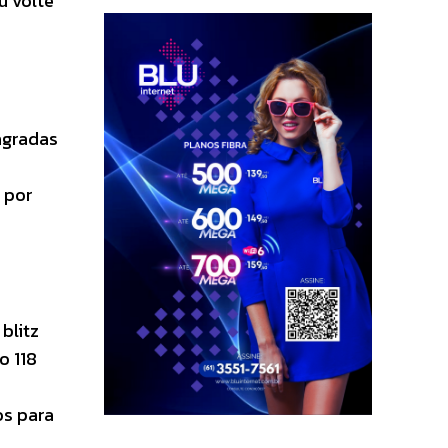
u volte
agradas
 por
blitz
o 118
os para