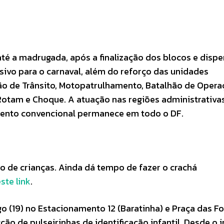
é a madrugada, após a finalização dos blocos e disp
sivo para o carnaval, além do reforço das unidades
hão de Trânsito, Motopatrulhamento, Batalhão de Oper
Rotam e Choque. A atuação nas regiões administrativa
mento convencional permanece em todo o DF.
o de crianças. Ainda dá tempo de fazer o crachá
ste link
.
o (19) no Estacionamento 12 (Baratinha) e Praça das F
ão de pulseirinhas de identificação infantil. Desde o i