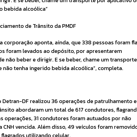
igir. E se beber, chame um transporte por aplicativo o
o bebida alcoólica”
iciamento de Trânsito da PMDF
a corporação aponta, ainda, que 338 pessoas foram fl
ulos foram levados ao depósito, por apresentarem
e não beber e dirigir. E se beber, chame um transporte
 não tenha ingerido bebida alcoólica”, completa.
 o Detran-DF realizou 36 operações de patrulhamento e 
ânsito abordaram um total de 617 condutores, flagrand
e as operações, 31 condutores foram autuados por não
a CNH vencida. Além disso, 49 veículos foram removid
lagrados utilizando celular.