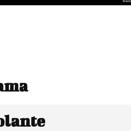
hama
olante