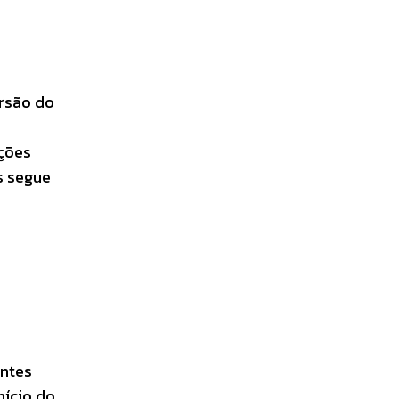
ersão do
ações
s segue
ontes
nício do