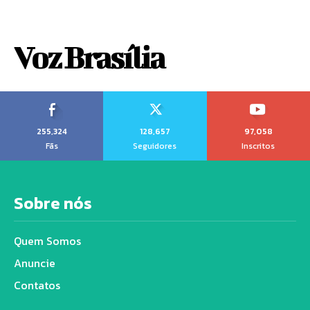
Voz Brasília
255,324
128,657
97,058
Fãs
Seguidores
Inscritos
Sobre nós
Quem Somos
Anuncie
Contatos