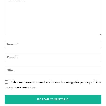
Comentário:
No
E-
mai
Sit
Salve meu nome, e-mail e site neste navegador para a próxima
vez que eu comentar.