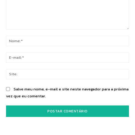
Comentário:
No
E-
mai
Sit
Salve meu nome, e-mail e site neste navegador para a próxima
vez que eu comentar.