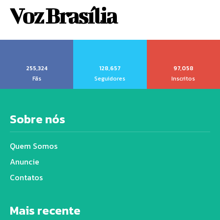
Voz Brasília
255,324
128,657
97,058
Fãs
Seguidores
Inscritos
Sobre nós
Quem Somos
Anuncie
Contatos
Mais recente