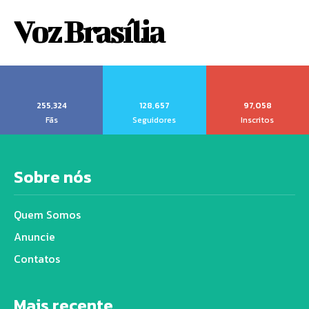
Voz Brasília
255,324
128,657
97,058
Fãs
Seguidores
Inscritos
Sobre nós
Quem Somos
Anuncie
Contatos
Mais recente