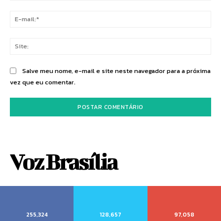
E-
mai
Sit
Salve meu nome, e-mail e site neste navegador para a próxima
vez que eu comentar.
Voz Brasília
255,324
128,657
97,058