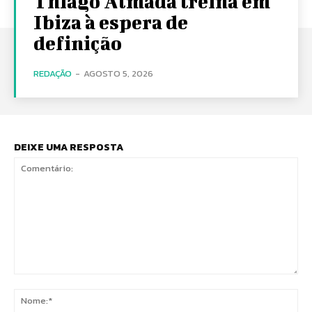
Thiago Almada treina em
Ibiza à espera de
definição
REDAÇÃO
-
AGOSTO 5, 2026
DEIXE UMA RESPOSTA
Comentário:
No