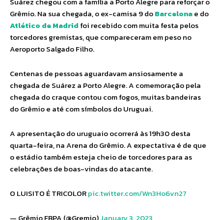
Suárez chegou com a família a Porto Alegre para reforçar o
Grêmio. Na sua chegada, o ex-camisa 9 do
Barcelona
e do
Atlético de Madrid
foi recebido com muita festa pelos
torcedores gremistas, que compareceram em peso no
Aeroporto Salgado Filho.
Centenas de pessoas aguardavam ansiosamente a
chegada de Suárez a Porto Alegre. A comemoração pela
chegada do craque contou com fogos, muitas bandeiras
do Grêmio e até com símbolos do Uruguai.
A apresentação do uruguaio ocorrerá às 19h30 desta
quarta-feira, na Arena do Grêmio. A expectativa é de que
o estádio também esteja cheio de torcedores para as
celebrações de boas-vindas do atacante.
O LUISITO É TRICOLOR
pic.twitter.com/Wn3Ho6vn27
— Grêmio FBPA (@Gremio)
January 3, 2023