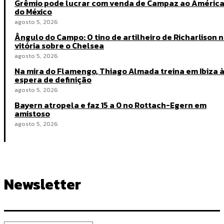
Grêmio pode lucrar com venda de Campaz ao Améric
do México
agosto 5, 2026
Ângulo do Campo: O tino de artilheiro de Richarlison 
vitória sobre o Chelsea
agosto 5, 2026
Na mira do Flamengo, Thiago Almada treina em Ibiza 
espera de definição
agosto 5, 2026
Bayern atropela e faz 15 a 0 no Rottach-Egern em
amistoso
agosto 5, 2026
Newsletter