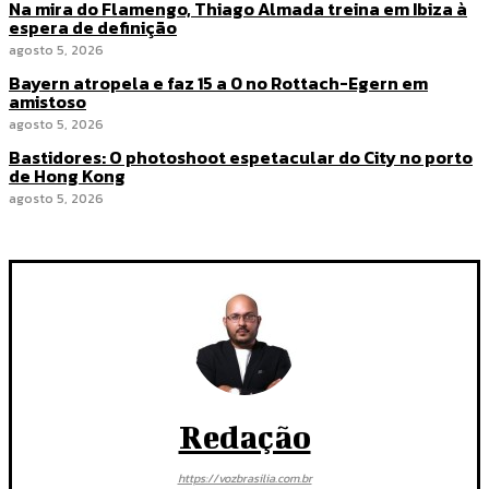
Na mira do Flamengo, Thiago Almada treina em Ibiza à
espera de definição
agosto 5, 2026
Bayern atropela e faz 15 a 0 no Rottach-Egern em
amistoso
agosto 5, 2026
Bastidores: O photoshoot espetacular do City no porto
de Hong Kong
agosto 5, 2026
Redação
https://vozbrasilia.com.br