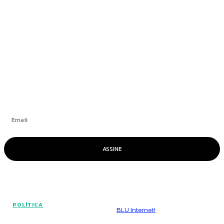
aeroporto de Brasília alega ser “vítima de
trama diabólica”
+
Se inscrever
ASSINE
© Voz Brasília - Todos os direitos reservados.
POLÍTICA
Hospedado por
BLU Internet!