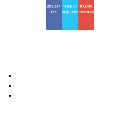
255,324
128,657
97,058
Fãs
Seguidores
Inscritos
Sobre nós
Quem Somos
Anuncie
Contatos
Mais recente