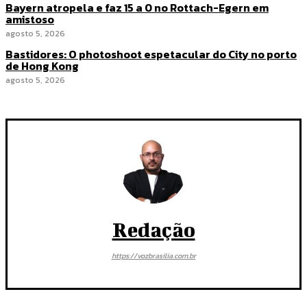
Bayern atropela e faz 15 a 0 no Rottach-Egern em
amistoso
agosto 5, 2026
Bastidores: O photoshoot espetacular do City no porto
de Hong Kong
agosto 5, 2026
Redação
https://vozbrasilia.com.br