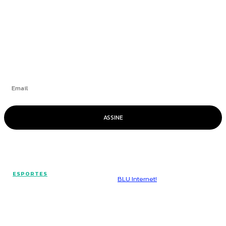
+
Se inscrever
ASSINE
© Voz Brasília - Todos os direitos reservados.
ESPORTES
Hospedado por
BLU Internet!