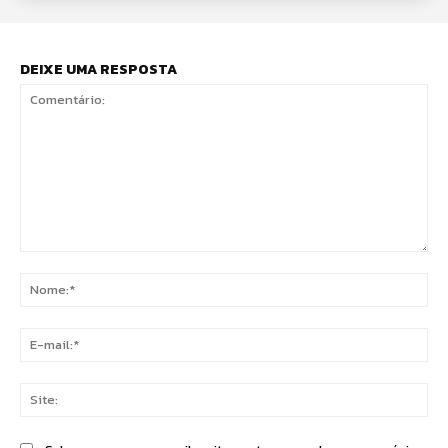
DEIXE UMA RESPOSTA
Comentário:
No
E-
mai
Sit