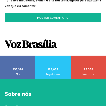
Salve meu nome, e-mail e site neste navegador para a próxima
vez que eu comentar.
Voz Brasília
255,324
128,657
97,058
Fãs
Seguidores
Inscritos
Sobre nós