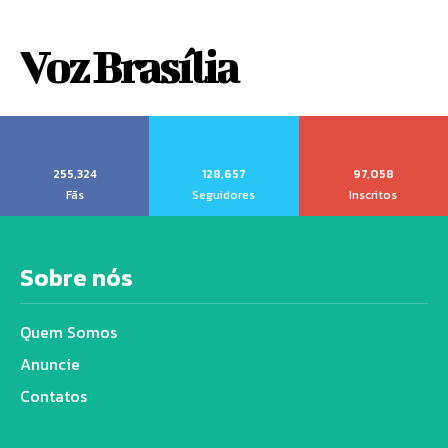
Voz Brasília
255,324
128,657
97,058
Fãs
Seguidores
Inscritos
Sobre nós
Quem Somos
Anuncie
Contatos