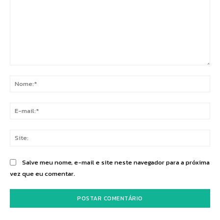
Comentário:
No
E-
mai
Sit
Salve meu nome, e-mail e site neste navegador para a próxima
vez que eu comentar.