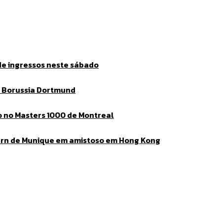
de ingressos neste sábado
o Borussia Dortmund
go no Masters 1000 de Montreal
ern de Munique em amistoso em Hong Kong