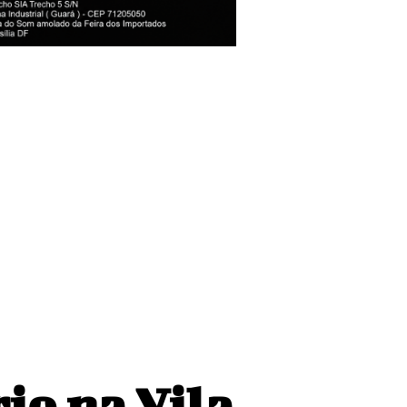
das quartas da
 do Brasileiro
io na Vila