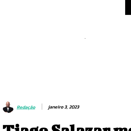
Defesa Civil emite novo
Rio para ventos fortes
São Paulo reforça sist
e preenche lacunas no 
janeiro 3, 2023
Redação
Tiago Salazar mo