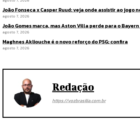
agosto 7, 2026
João Fonseca x Casper Ruud: veja onde assistir ao jogo 
agosto 7, 2026
João Gomes marca, mas Aston Villa perde para o Bayer
agosto 7, 2026
Maghnes Akliouche é o novo reforço do PSG; confira
agosto 7, 2026
Redação
https://vozbrasilia.com.br