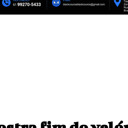
 alerta em celulares no
Palmeiras favorito? Cinco times 
Copa do Brasil brigam contra o Z4
ema defensivo com dupla
elenco
stra fim do velór