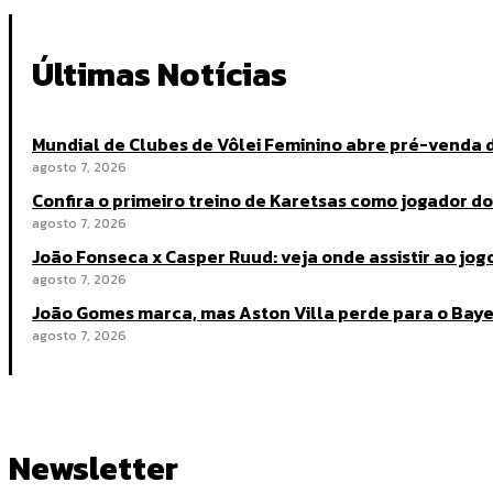
Últimas Notícias
Mundial de Clubes de Vôlei Feminino abre pré-venda 
agosto 7, 2026
Confira o primeiro treino de Karetsas como jogador d
agosto 7, 2026
João Fonseca x Casper Ruud: veja onde assistir ao jo
agosto 7, 2026
João Gomes marca, mas Aston Villa perde para o Bay
agosto 7, 2026
Newsletter