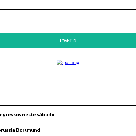
I WANT IN
ingressos neste sábado
Borussia Dortmund