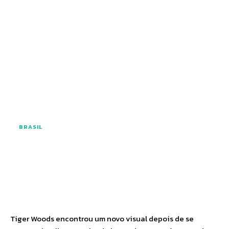
BRASIL
Facebook
Twitter
Pinterest
Wha
Tiger Woods encontrou um novo visual depois de se