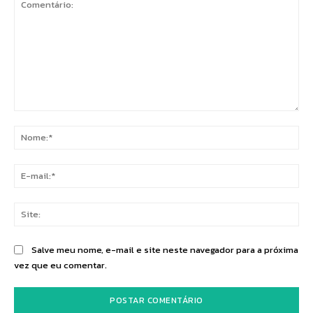
Comentário:
No
E-
mai
Sit
Salve meu nome, e-mail e site neste navegador para a próxima
vez que eu comentar.