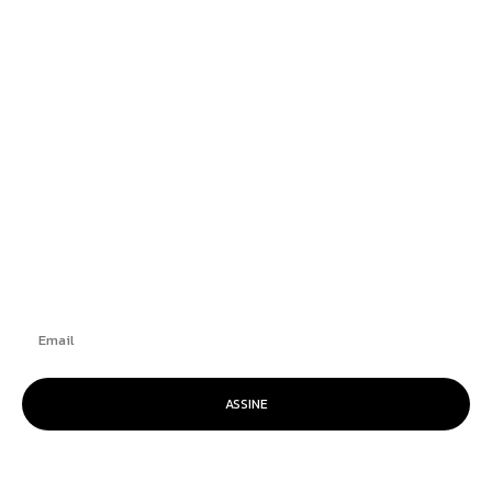
Newsedan Mercedes-Benz promove semana
do GLB 220 com condições exclusivas
Blogueiro condenado por atentado em
aeroporto de Brasília alega ser “vítima de
trama diabólica”
+
Se inscrever
ASSINE