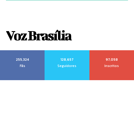
Voz Brasília
255,324
128,657
97,058
Fãs
Seguidores
Inscritos
Sobre nós
Quem Somos
Anuncie