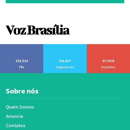
Voz Brasília
255,324
128,657
97,058
Fãs
Seguidores
Inscritos
Sobre nós
Quem Somos
Anuncie
Contatos