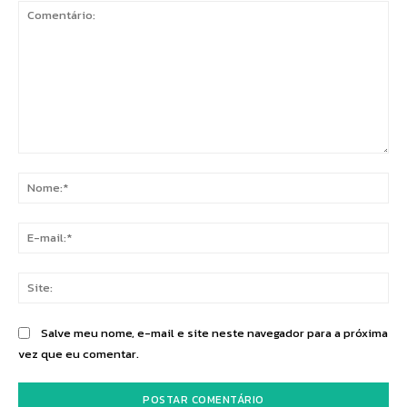
Comentário:
No
E-
mai
Sit
Salve meu nome, e-mail e site neste navegador para a próxima
vez que eu comentar.