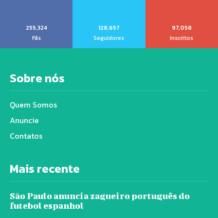
255,324
128,657
97,058
Fãs
Seguidores
Inscritos
Sobre nós
Quem Somos
Anuncie
Contatos
Mais recente
São Paulo anuncia zagueiro português do
futebol espanhol