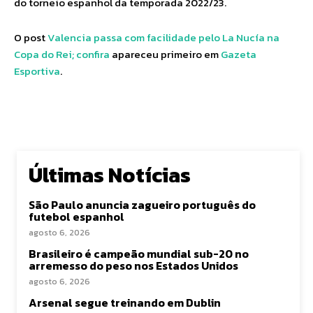
do torneio espanhol da temporada 2022/23.
O post
Valencia passa com facilidade pelo La Nucía na
Copa do Rei; confira
apareceu primeiro em
Gazeta
Esportiva
.
Últimas Notícias
São Paulo anuncia zagueiro português do
futebol espanhol
agosto 6, 2026
Brasileiro é campeão mundial sub-20 no
arremesso do peso nos Estados Unidos
agosto 6, 2026
Arsenal segue treinando em Dublin