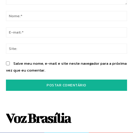
Comentário:
No
E-
mai
Sit
Salve meu nome, e-mail e site neste navegador para a próxima
vez que eu comentar.
Voz Brasília