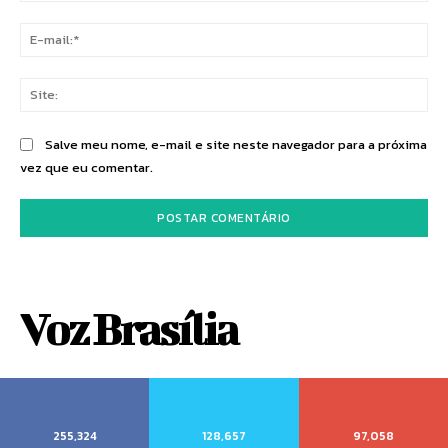
E-
mai
Sit
Salve meu nome, e-mail e site neste navegador para a próxima
vez que eu comentar.
Voz Brasília
255,324
128,657
97,058