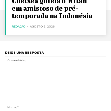
Chelsea goleia o Milan
em amistoso de pré-
temporada na Indonésia
REDAÇÃO
-
AGOSTO 8, 2026
DEIXE UMA RESPOSTA
Comentário:
No