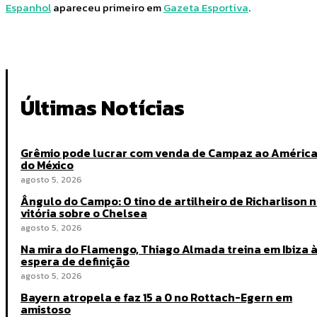
Espanhol
apareceu primeiro em
Gazeta Esportiva
.
Últimas Notícias
Grêmio pode lucrar com venda de Campaz ao Améric
do México
agosto 5, 2026
Ângulo do Campo: O tino de artilheiro de Richarlison 
vitória sobre o Chelsea
agosto 5, 2026
Na mira do Flamengo, Thiago Almada treina em Ibiza 
espera de definição
agosto 5, 2026
Bayern atropela e faz 15 a 0 no Rottach-Egern em
amistoso