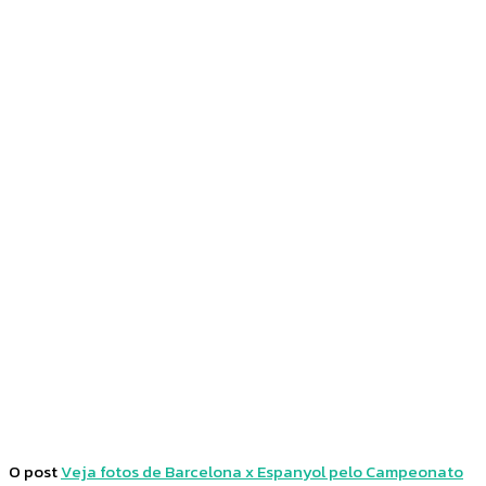
Facebook
Twitter
Pinterest
WhatsApp
O post
Veja fotos de Barcelona x Espanyol pelo Campeonato