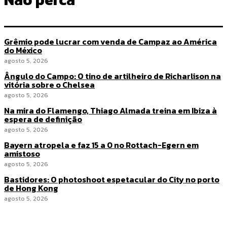
Grêmio pode lucrar com venda de Campaz ao América
do México
agosto 5, 2026
Ângulo do Campo: O tino de artilheiro de Richarlison na
vitória sobre o Chelsea
agosto 5, 2026
Na mira do Flamengo, Thiago Almada treina em Ibiza à
espera de definição
agosto 5, 2026
Bayern atropela e faz 15 a 0 no Rottach-Egern em
amistoso
agosto 5, 2026
Bastidores: O photoshoot espetacular do City no porto
de Hong Kong
agosto 5, 2026