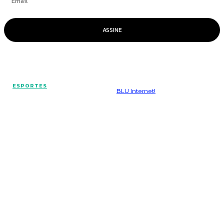
ASSINE
© Voz Brasília - Todos os direitos reservados.
ESPORTES
Hospedado por
BLU Internet!