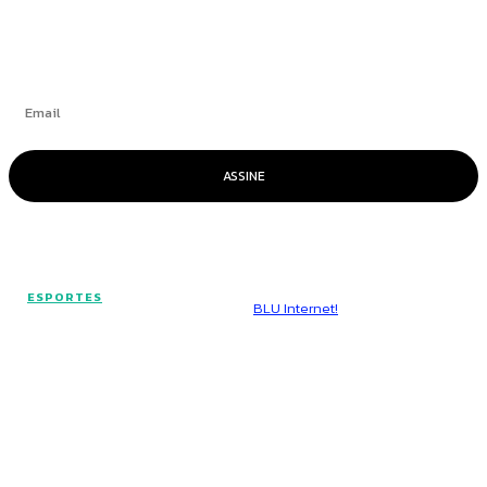
Se inscrever
ASSINE
© Voz Brasília - Todos os direitos reservados.
ESPORTES
Hospedado por
BLU Internet!