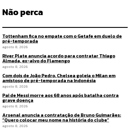
Não perca
Tottenham fica no empate com o Getafe em duelo de
pré-temporada
agosto 8, 2026
River Plate anuncia acordo para contratar Thiago
Almada, ex-alvo do Flamengo
agosto 8, 2026
Com dois de João Pedro, Chelsea goleia o Milan em
amistoso de pré-temporada na Indonésia
agosto 8, 2026
Pai de Messi morre aos 68 anos após batalha contra
grave doença
agosto 8, 2026
Arsenal anuncia a contratação de Bruno Guimarães:
“Quero colocar meu nome na história do clube”
agosto 8, 2026