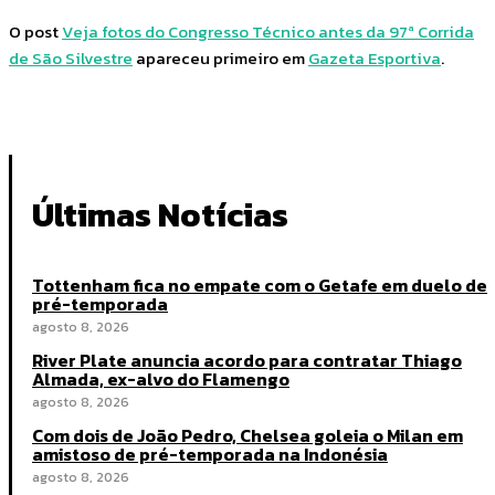
O post
Veja fotos do Congresso Técnico antes da 97ª Corrida
de São Silvestre
apareceu primeiro em
Gazeta Esportiva
.
Últimas Notícias
Tottenham fica no empate com o Getafe em duelo de
pré-temporada
agosto 8, 2026
River Plate anuncia acordo para contratar Thiago
Almada, ex-alvo do Flamengo
agosto 8, 2026
Com dois de João Pedro, Chelsea goleia o Milan em
amistoso de pré-temporada na Indonésia
agosto 8, 2026