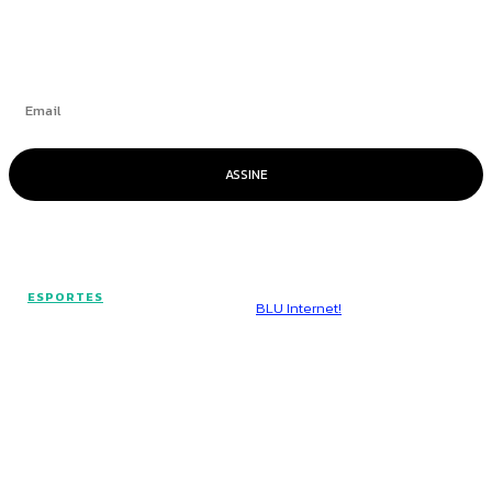
Se inscrever
ASSINE
© Voz Brasília - Todos os direitos reservados.
ESPORTES
Hospedado por
BLU Internet!