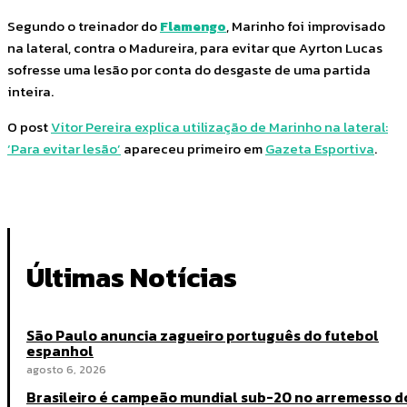
Segundo o treinador do
Flamengo
, Marinho foi improvisado
na lateral, contra o Madureira, para evitar que Ayrton Lucas
sofresse uma lesão por conta do desgaste de uma partida
inteira.
O post
Vitor Pereira explica utilização de Marinho na lateral:
‘Para evitar lesão’
apareceu primeiro em
Gazeta Esportiva
.
Últimas Notícias
São Paulo anuncia zagueiro português do futebol
espanhol
agosto 6, 2026
Brasileiro é campeão mundial sub-20 no arremesso d