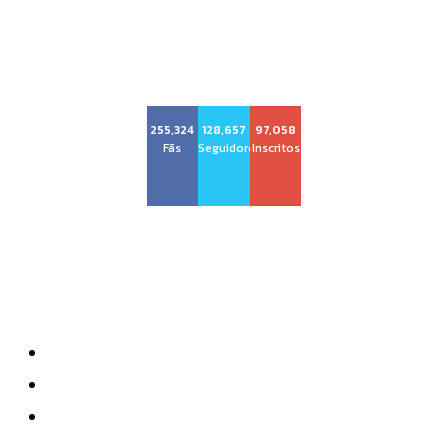
Voz Brasília
255,324
128,657
97,058
Fãs
Seguidores
Inscritos
Sobre nós
Quem Somos
Anuncie
Contatos