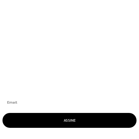
Newsedan Mercedes-Benz promove semana do
GLB 220 com condições exclusivas
Blogueiro condenado por atentado em
aeroporto de Brasília alega ser “vítima de
trama diabólica”
+
Se inscrever
ASSINE