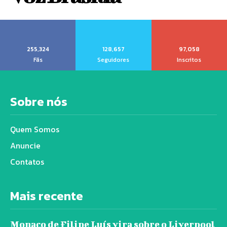
255,324
128,657
97,058
Fãs
Seguidores
Inscritos
Sobre nós
Quem Somos
Anuncie
Contatos
Mais recente
Monaco de Filipe Luís vira sobre o Liverpool