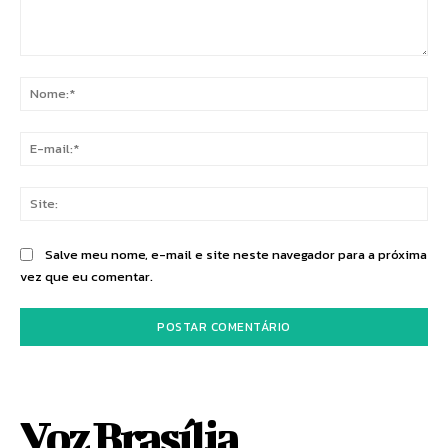
Comentário:
No
E-
mai
Sit
Salve meu nome, e-mail e site neste navegador para a próxima
vez que eu comentar.
Voz Brasília