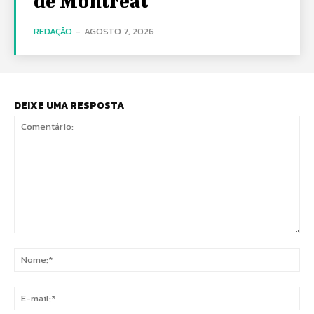
de Montreal
REDAÇÃO
-
AGOSTO 7, 2026
DEIXE UMA RESPOSTA
Comentário:
No
E-
mai