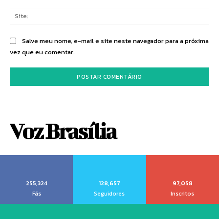
Sit
Salve meu nome, e-mail e site neste navegador para a próxima
vez que eu comentar.
Voz Brasília
255,324
128,657
97,058
Fãs
Seguidores
Inscritos