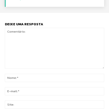
DEIXE UMA RESPOSTA
Comentário:
No
E-
mai
Sit