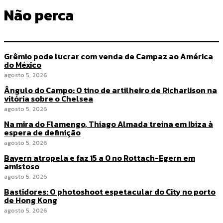
Não perca
Grêmio pode lucrar com venda de Campaz ao América
do México
agosto 5, 2026
Ângulo do Campo: O tino de artilheiro de Richarlison na
vitória sobre o Chelsea
agosto 5, 2026
Na mira do Flamengo, Thiago Almada treina em Ibiza à
espera de definição
agosto 5, 2026
Bayern atropela e faz 15 a 0 no Rottach-Egern em
amistoso
agosto 5, 2026
Bastidores: O photoshoot espetacular do City no porto
de Hong Kong
agosto 5, 2026