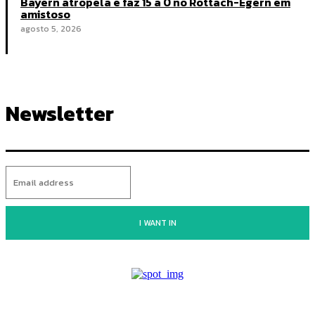
Bayern atropela e faz 15 a 0 no Rottach-Egern em
amistoso
agosto 5, 2026
Newsletter
I WANT IN