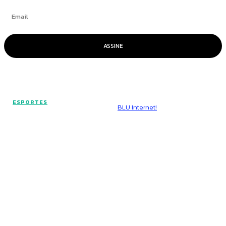
ASSINE
© Voz Brasília - Todos os direitos reservados.
ESPORTES
Hospedado por
BLU Internet!