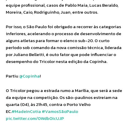
equipe profissional, casos de Pablo Maia, Lucas Beraldo,
Moreira, Caio, Rodriguinho, Juan, entre outros.
Por isso, o São Paulo foi obrigado a recorrer às categorias
inferiores, acelerando o processo de desenvolvimento de
alguns atletas para formar o elenco sub-20. O curto
período sob comando da nova comissão técnica, liderada
por Juliano Belletti, é outo fator que pode influenciar o
desempenho do Tricolor nesta edição da Copinha.
Partiu
@Copinha
!
O Tricolor pegou a estrada rumo a Marília, que será a sede
da equipe na competição. Os são-paulinos estreiam na
quarta (04), às 21h45, contra o Porto Velho
EC.
#MadeInCotia
#VamosSãoPaulo
pic.twitter.com/0WdbOIcUJP