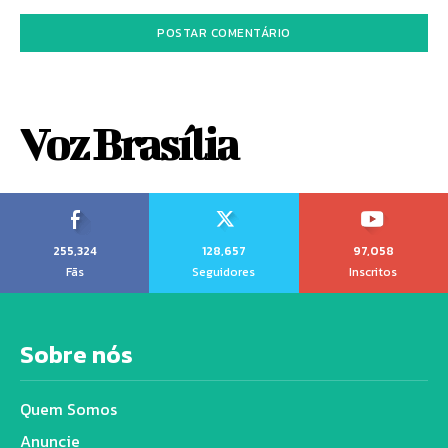
Voz Brasília
255,324
128,657
97,058
Fãs
Seguidores
Inscritos
Sobre nós
Quem Somos
Anuncie