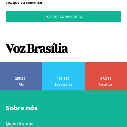
vez que eu comentar.
Voz Brasília
255,324
128,657
97,058
Fãs
Seguidores
Inscritos
Sobre nós
Quem Somos